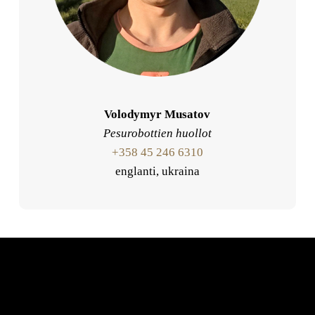
Volodymyr Musatov
Pesurobottien huollot
+358 45 246 6310
englanti, ukraina