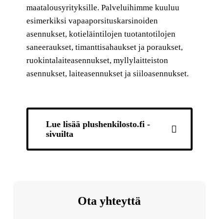
maatalousyrityksille. Palveluihimme kuuluu
esimerkiksi vapaaporsituskarsinoiden
asennukset, kotieläintilojen tuotantotilojen
saneeraukset, timanttisahaukset ja poraukset,
ruokintalaiteasennukset, myllylaitteiston
asennukset, laiteasennukset ja siiloasennukset.
Lue lisää plushenkilosto.fi -
sivuilta
Ota yhteyttä